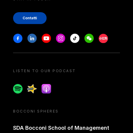
Contatti
Stay in touch
Facebook
Linkedin
Youtube
Instagram
Tiktok
Weechat
Xiaohongshu/
LISTEN TO OUR PODCAST
Spotify
Spreaker
Apple podcast
BOCCONI SPHERES
SDA Bocconi School of Management