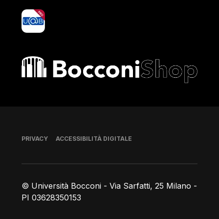
yoU@B
Bocconi shop
Piè di pagina
PRIVACY
ACCESSIBILITÀ DIGITALE
© Università Bocconi - Via Sarfatti, 25 Milano -
PI 03628350153