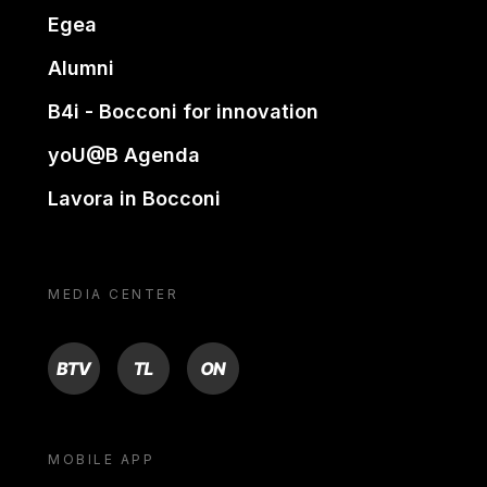
Egea
Alumni
B4i - Bocconi for innovation
yoU@B Agenda
Lavora in Bocconi
MEDIA CENTER
BTV
TL
ON
MOBILE APP