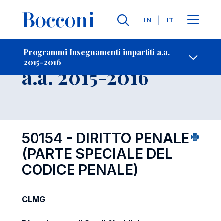
Lingue
EN
IT
Contatti
-
Insegnamento
Programmi Insegnamenti impartiti a.a.
2015-2016
Open s
a.a. 2015-2016
50154 - DIRITTO PENALE
(PARTE SPECIALE DEL
CODICE PENALE)
CLMG