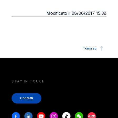
Modificato il 08/06/2017 15:38
Torna su
STAY IN TOUCH
Contatti
Stay in touch
Facebook
Linkedin
Youtube
Instagram
Tiktok
Weechat
Xiaohongshu/