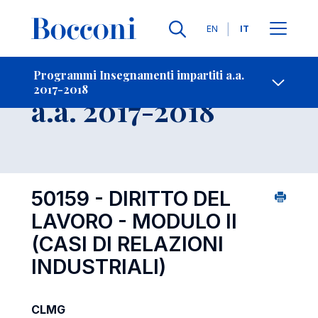
Lingue
EN
IT
Contatti
-
Insegnamento
Programmi Insegnamenti impartiti a.a.
2017-2018
Open s
a.a. 2017-2018
50159 - DIRITTO DEL
LAVORO - MODULO II
(CASI DI RELAZIONI
INDUSTRIALI)
CLMG