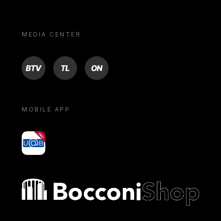
MEDIA CENTER
BTV
TL
ON
MOBILE APP
yoU@B
Bocconi shop