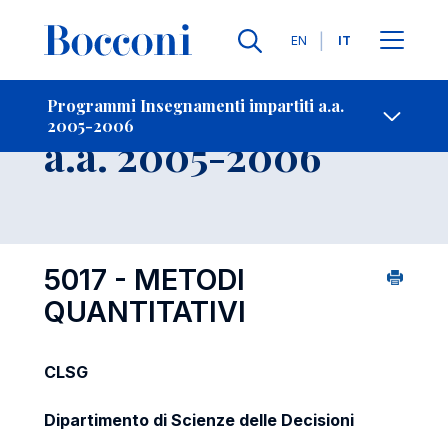
Lingue
EN
IT
Contatti
-
Insegnamento
Programmi Insegnamenti impartiti a.a.
2005-2006
Open s
a.a. 2005-2006
5017 - METODI
QUANTITATIVI
CLSG
Dipartimento di Scienze delle Decisioni