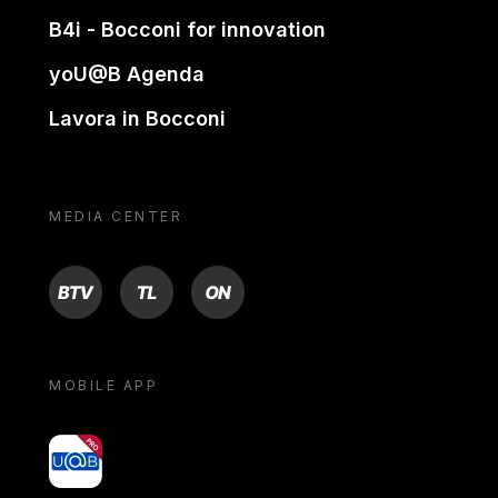
B4i - Bocconi for innovation
yoU@B Agenda
Lavora in Bocconi
MEDIA CENTER
BTV
TL
ON
MOBILE APP
yoU@B