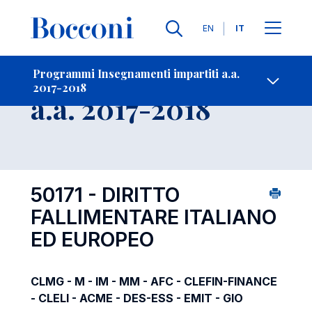
Lingue
EN
IT
Contatti
-
Insegnamento
Programmi Insegnamenti impartiti a.a.
2017-2018
Open s
a.a. 2017-2018
50171 - DIRITTO
FALLIMENTARE ITALIANO
ED EUROPEO
CLMG - M - IM - MM - AFC - CLEFIN-FINANCE
- CLELI - ACME - DES-ESS - EMIT - GIO