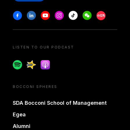
Stay in touch
Facebook
Linkedin
Youtube
Instagram
Tiktok
Weechat
Xiaohongshu/
LISTEN TO OUR PODCAST
Spotify
Spreaker
Apple podcast
BOCCONI SPHERES
SDA Bocconi School of Management
Egea
Alumni