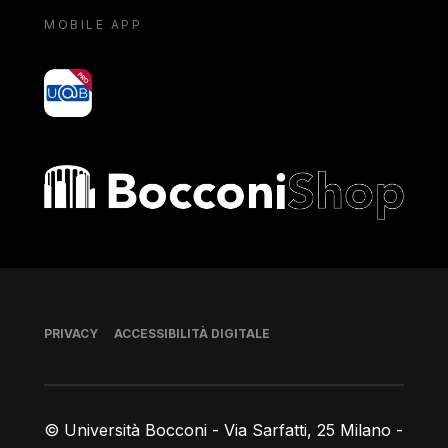
MOBILE APP
yoU@B
Bocconi shop
Piè di pagina
PRIVACY
ACCESSIBILITÀ DIGITALE
© Università Bocconi - Via Sarfatti, 25 Milano -