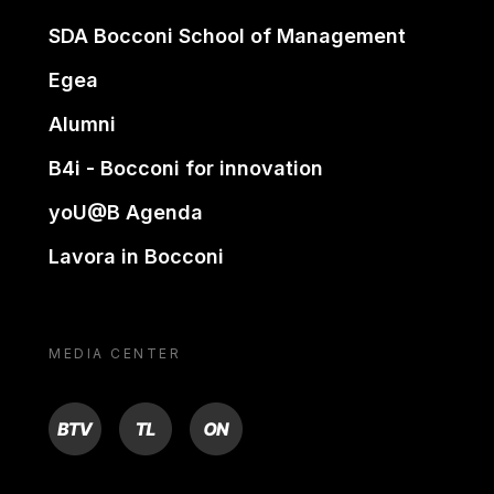
SDA Bocconi School of Management
Egea
Alumni
B4i - Bocconi for innovation
yoU@B Agenda
Lavora in Bocconi
MEDIA CENTER
BTV
TL
ON