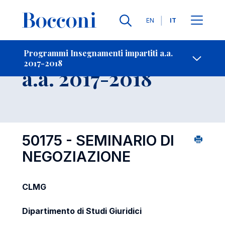
Lingue
EN
IT
Contatti
-
Insegnamento
Programmi Insegnamenti impartiti a.a.
2017-2018
Open s
a.a. 2017-2018
50175 - SEMINARIO DI
NEGOZIAZIONE
CLMG
Dipartimento di Studi Giuridici