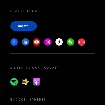
STAY IN TOUCH
Contatti
Stay in touch
Facebook
Linkedin
Youtube
Instagram
Tiktok
Weechat
Xiaohongshu/
LISTEN TO OUR PODCAST
Spotify
Spreaker
Apple podcast
BOCCONI SPHERES