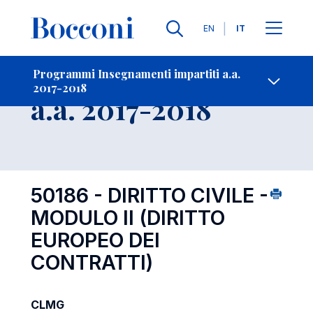
Lingue
EN
IT
Contatti
-
Insegnamento
Programmi Insegnamenti impartiti a.a.
2017-2018
Open s
a.a. 2017-2018
50186 - DIRITTO CIVILE -
MODULO II (DIRITTO
EUROPEO DEI
CONTRATTI)
CLMG