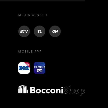
MEDIA CENTER
BTV
TL
ON
MOBILE APP
yoU@B
Campus VR
Bocconi shop