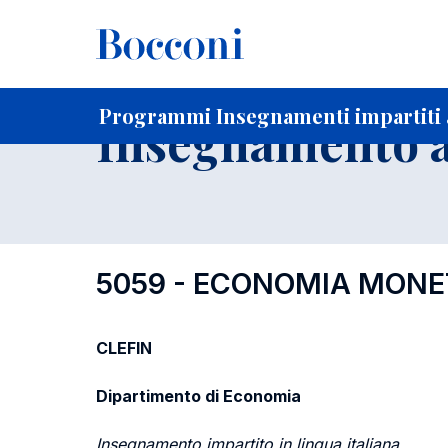
-
Home
Per studenti iscritti
Programmi degli insegnament
Ricerca insegnamenti in ordine progressivo di codice
Programmi Insegnamenti impartiti 
Insegnamento a
5059 - ECONOMIA MONE
CLEFIN
Dipartimento di Economia
Insegnamento impartito in lingua italiana