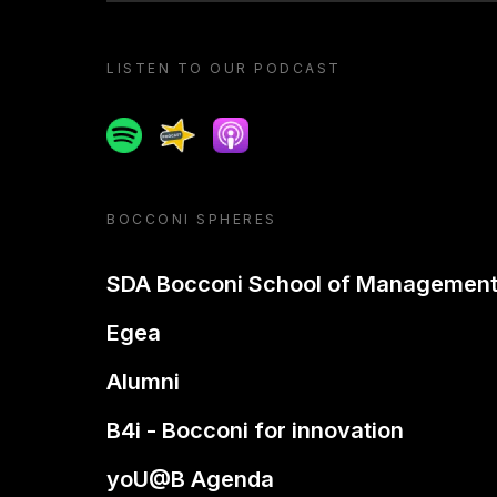
LISTEN TO OUR PODCAST
Spotify
Spreaker
Apple podcast
BOCCONI SPHERES
SDA Bocconi School of Managemen
Egea
Alumni
B4i - Bocconi for innovation
yoU@B Agenda