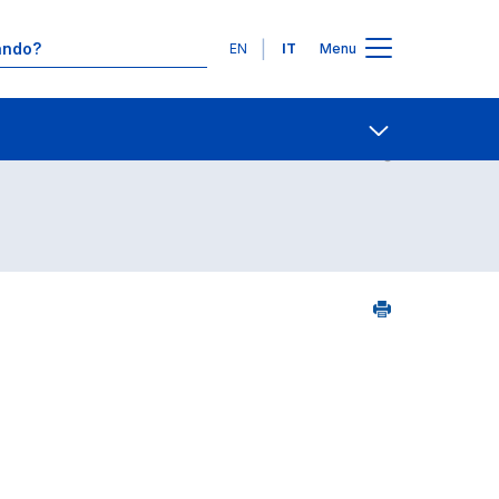
Lingue
EN
IT
Menu
06
Contatti
Open share