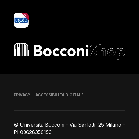
yoU@B
Bocconi shop
Piè di pagina
PRIVACY
ACCESSIBILITÀ DIGITALE
© Università Bocconi - Via Sarfatti, 25 Milano -
PI 03628350153