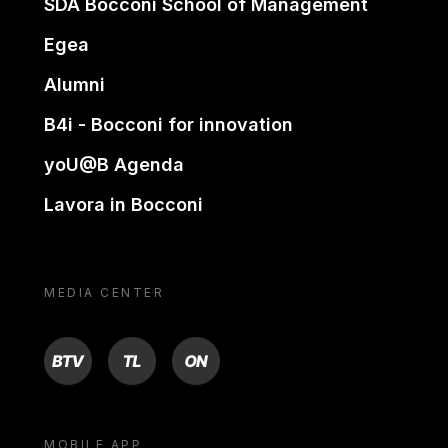
SDA Bocconi School of Management
Egea
Alumni
B4i - Bocconi for innovation
yoU@B Agenda
Lavora in Bocconi
MEDIA CENTER
BTV
TL
ON
MOBILE APP