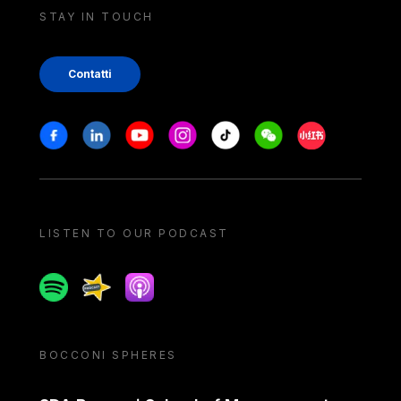
STAY IN TOUCH
Contatti
Stay in touch
Facebook
Linkedin
Youtube
Instagram
Tiktok
Weechat
Xiaohongshu/
LISTEN TO OUR PODCAST
Spotify
Spreaker
Apple podcast
BOCCONI SPHERES