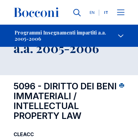
Lingue
EN
IT
Contatti
-
Insegnamento
Programmi Insegnamenti impartiti a.a.
2005-2006
Open s
a.a. 2005-2006
5096 - DIRITTO DEI BENI
IMMATERIALI /
INTELLECTUAL
PROPERTY LAW
CLEACC