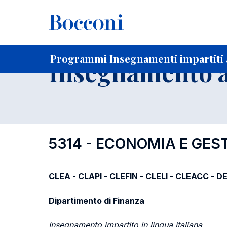
-
Home
Per studenti iscritti
Programmi degli insegnament
Ricerca insegnamenti in ordine progressivo di codice
Programmi Insegnamenti impartiti 
Insegnamento a
5314 - ECONOMIA E GES
CLEA - CLAPI - CLEFIN - CLELI - CLEACC - D
Dipartimento di Finanza
Insegnamento impartito in lingua italiana