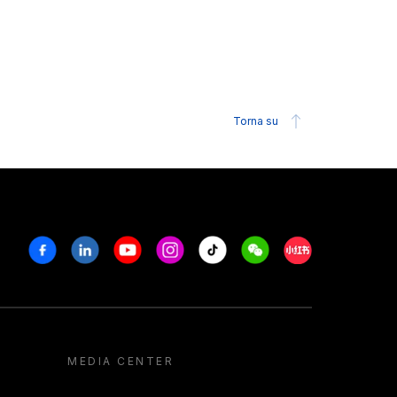
Torna su
Facebook
Linkedin
Youtube
Instagram
Tiktok
Weechat
Xiaohongshu/R
MEDIA CENTER