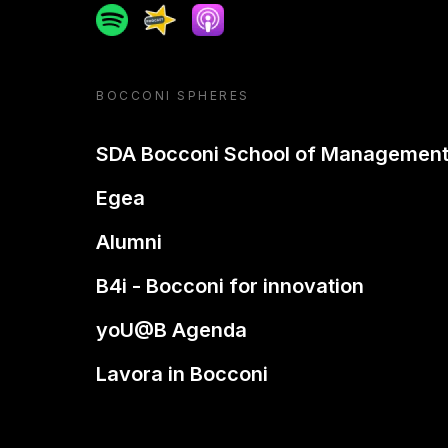
Spotify
Spreaker
Apple podcast
BOCCONI SPHERES
SDA Bocconi School of Managemen
Egea
Alumni
B4i - Bocconi for innovation
yoU@B Agenda
Lavora in Bocconi