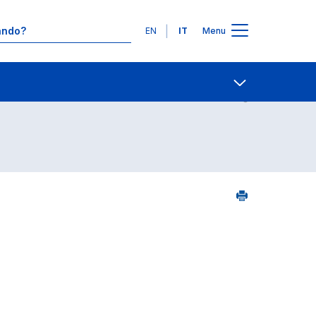
Lingue
EN
IT
Menu
06
Contatti
Open share