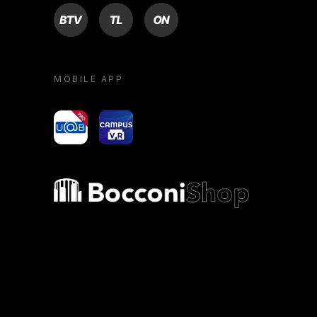
BTV
TL
ON
MOBILE APP
yoU@B
Campus VR
Bocconi shop