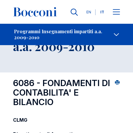
Lingue
EN
IT
Contatti
-
Insegnamento
Programmi Insegnamenti impartiti a.a.
2009-2010
Open s
a.a. 2009-2010
6086 - FONDAMENTI DI
CONTABILITA' E
BILANCIO
CLMG