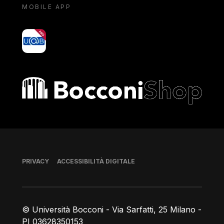
MOBILE APP
yoU@B
Bocconi shop
Piè di pagina
PRIVACY
ACCESSIBILITÀ DIGITALE
© Università Bocconi - Via Sarfatti, 25 Milano -
PI 03628350153