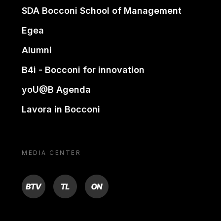
SDA Bocconi School of Management
Egea
Alumni
B4i - Bocconi for innovation
yoU@B Agenda
Lavora in Bocconi
MEDIA CENTER
BTV
TL
ON