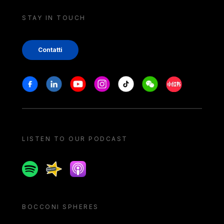
STAY IN TOUCH
Contatti
Stay in touch
Facebook
Linkedin
Youtube
Instagram
Tiktok
Weechat
Xiaohongshu/
LISTEN TO OUR PODCAST
Spotify
Spreaker
Apple podcast
BOCCONI SPHERES