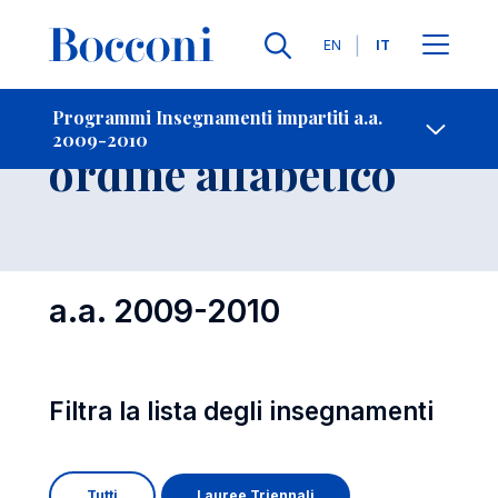
Lingue
EN
IT
Contatti
-
Insegnamenti in
Programmi Insegnamenti impartiti a.a.
2009-2010
Open s
ordine alfabetico
a.a. 2009-2010
Filtra la lista degli insegnamenti
Tutti
Lauree Triennali