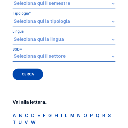
Tipologia*
Lingua
SSD*
Vai alla lettera...
A
B
C
D
E
F
G
H
I
L
M
N
O
P
Q
R
S
T
U
V
W