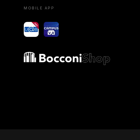
MOBILE APP
yoU@B
Campus VR
Bocconi shop