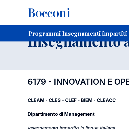
-
Home
Per studenti iscritti
Programmi degli insegnament
Programmi Insegnamenti impartiti 
Insegnamento a
6179 - INNOVATION E O
CLEAM - CLES - CLEF - BIEM - CLEACC
Dipartimento di Management
Insegnamento impartito in lingua italiana