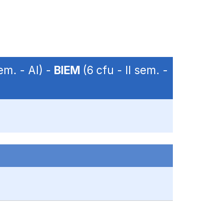
sem. - AI) -
BIEM
(6 cfu - II sem. -