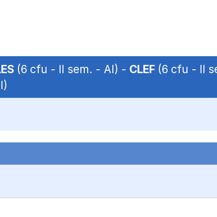
LES
(6 cfu - II sem. - AI) -
CLEF
(6 cfu - II 
I)