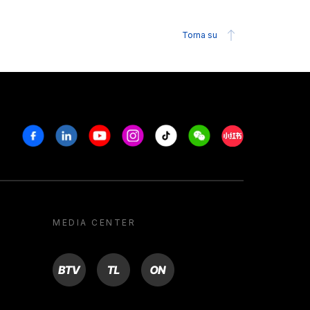
Torna su
Facebook
Linkedin
Youtube
Instagram
Tiktok
Weechat
Xiaohongshu/R
MEDIA CENTER
BTV
TL
ON