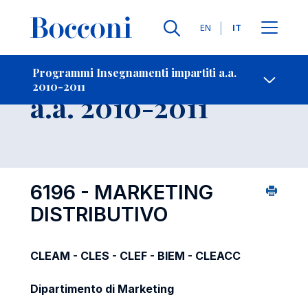
Lingue
EN
IT
Contatti
-
Insegnamento
Programmi Insegnamenti impartiti a.a.
2010-2011
Open s
a.a. 2010-2011
6196 - MARKETING
DISTRIBUTIVO
CLEAM - CLES - CLEF - BIEM - CLEACC
Dipartimento di Marketing