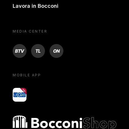
Lavora in Bocconi
MEDIA CENTER
BTV
TL
ON
MOBILE APP
yoU@B
Bocconi shop