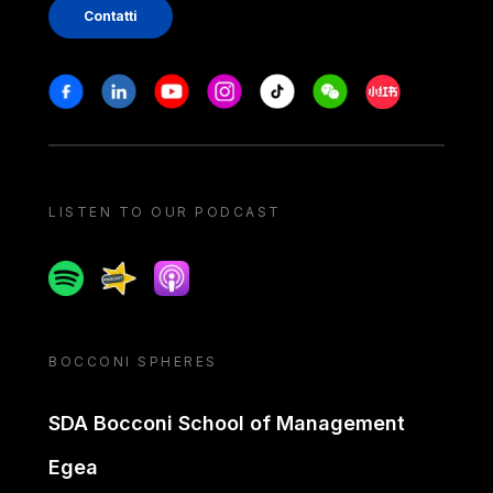
Contatti
Stay in touch
Facebook
Linkedin
Youtube
Instagram
Tiktok
Weechat
Xiaohongshu/
LISTEN TO OUR PODCAST
Spotify
Spreaker
Apple podcast
BOCCONI SPHERES
SDA Bocconi School of Management
Egea