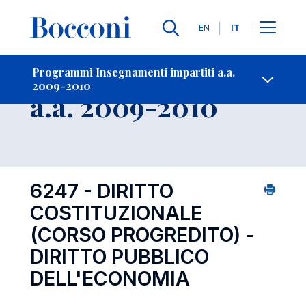
Lingue
EN
IT
Contatti
-
Insegnamento
Programmi Insegnamenti impartiti a.a.
2009-2010
Open s
a.a. 2009-2010
6247 - DIRITTO
COSTITUZIONALE
(CORSO PROGREDITO) -
DIRITTO PUBBLICO
DELL'ECONOMIA