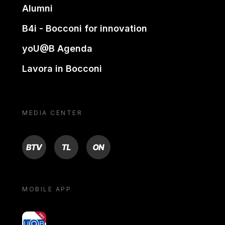
Alumni
B4i - Bocconi for innovation
yoU@B Agenda
Lavora in Bocconi
MEDIA CENTER
BTV
TL
ON
MOBILE APP
yoU@B