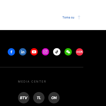
Torna su
Facebook
Linkedin
Youtube
Instagram
Tiktok
Weechat
Xiaohongshu/R
MEDIA CENTER
BTV
TL
ON