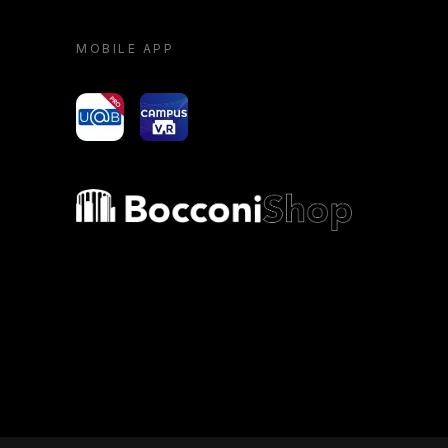
MOBILE APP
yoU@B
Campus VR
Bocconi shop