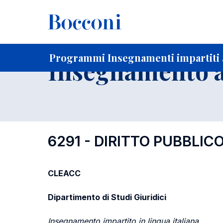
-
Home
Per studenti iscritti
Programmi degli insegnament
Programmi Insegnamenti impartiti 
Insegnamento a
6291 - DIRITTO PUBBLIC
CLEACC
Dipartimento di Studi Giuridici
Insegnamento impartito in lingua italiana