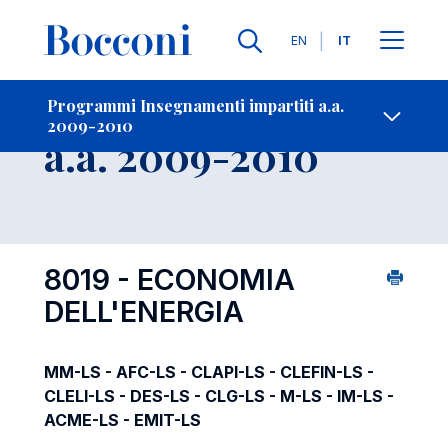
Lingue
EN
IT
Contatti
-
Insegnamento
Programmi Insegnamenti impartiti a.a.
2009-2010
Open s
a.a. 2009-2010
8019 - ECONOMIA
DELL'ENERGIA
MM-LS - AFC-LS - CLAPI-LS - CLEFIN-LS -
CLELI-LS - DES-LS - CLG-LS - M-LS - IM-LS -
ACME-LS - EMIT-LS