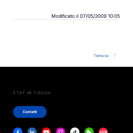
Modificato il 07/05/2009 10:05
Torna su
STAY IN TOUCH
Contatti
Stay in touch
Facebook
Linkedin
Youtube
Instagram
Tiktok
Weechat
Xiaohongshu/