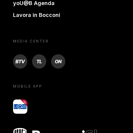
yoU@B Agenda
Lavora in Bocconi
MEDIA CENTER
BTV
TL
ON
MOBILE APP
yoU@B
Bocconi shop