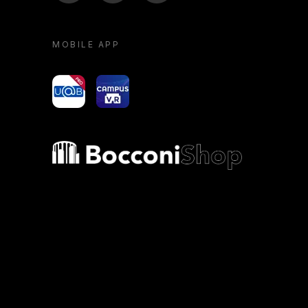
MOBILE APP
yoU@B
Campus VR
Bocconi shop