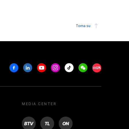
Torna su
Facebook
Linkedin
Youtube
Instagram
Tiktok
Weechat
Xiaohongshu/R
MEDIA CENTER
BTV
TL
ON