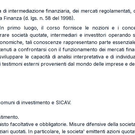
tà di intermediazione finanziaria, dei mercati regolamentati, 
 Finanza (d. lgs. n. 58 del 1998).
 In primo luogo, il corso fornisce le nozioni e i conc
re società quotate, intermediari e investitori operando sui
à economiche, tali conoscenze rappresentano parte essenziale
tenuti a confrontarsi con il funzionamento dei mercati finanz
viluppare le capacità di analisi interpretativa e di individ
 di testimoni esterni provenienti dal mondo delle imprese e del
 comuni di investimento e SICAV.
stimento.
isto facoltative e obbligatorie. Misure difensive della societ
ziari quotati. In particolare, le societa' emittenti azioni quota