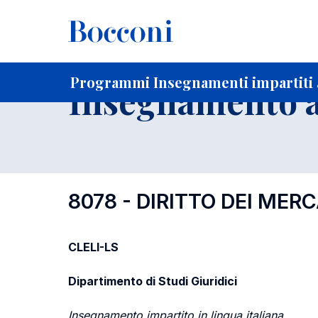
-
Home
Per studenti iscritti
Programmi degli insegnament
Programmi Insegnamenti impartiti 
Insegnamento a
8078 - DIRITTO DEI MER
CLELI-LS
Dipartimento di Studi Giuridici
Insegnamento impartito in lingua italiana