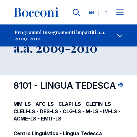
Lingue
EN
IT
Contatti
-
Insegnamento
Programmi Insegnamenti impartiti a.a.
2009-2010
Open s
a.a. 2009-2010
8101 - LINGUA TEDESCA
MM-LS - AFC-LS - CLAPI-LS - CLEFIN-LS -
CLELI-LS - DES-LS - CLG-LS - M-LS - IM-LS -
ACME-LS - EMIT-LS
Centro Linguistico - Lingua Tedesca