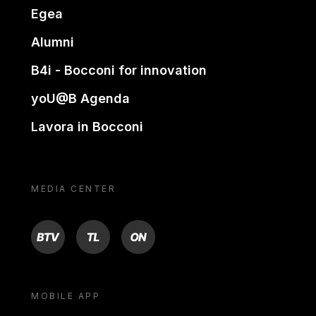
Egea
Alumni
B4i - Bocconi for innovation
yoU@B Agenda
Lavora in Bocconi
MEDIA CENTER
BTV
TL
ON
MOBILE APP