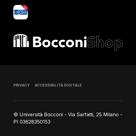
yoU@B
Bocconi shop
Piè di pagina
PRIVACY
ACCESSIBILITÀ DIGITALE
© Università Bocconi - Via Sarfatti, 25 Milano -
PI 03628350153