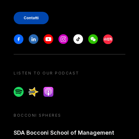
Contatti
Stay in touch
Facebook
Linkedin
Youtube
Instagram
Tiktok
Weechat
Xiaohongshu/
LISTEN TO OUR PODCAST
Spotify
Spreaker
Apple podcast
BOCCONI SPHERES
SDA Bocconi School of Management