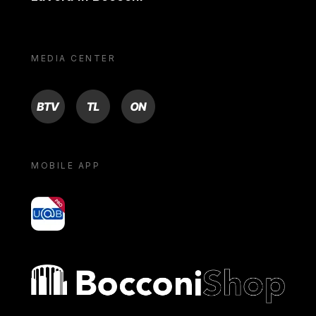
MEDIA CENTER
BTV
TL
ON
MOBILE APP
yoU@B
Bocconi shop