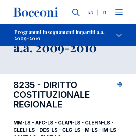
Lingue
EN
IT
Contatti
-
Insegnamento
Programmi Insegnamenti impartiti a.a.
2009-2010
Open s
a.a. 2009-2010
8235 - DIRITTO
COSTITUZIONALE
REGIONALE
MM-LS - AFC-LS - CLAPI-LS - CLEFIN-LS -
CLELI-LS - DES-LS - CLG-LS - M-LS - IM-LS -