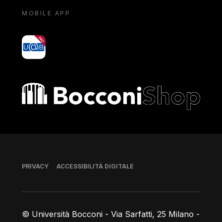
MOBILE APP
yoU@B
Bocconi shop
Piè di pagina
PRIVACY
ACCESSIBILITÀ DIGITALE
© Università Bocconi - Via Sarfatti, 25 Milano -