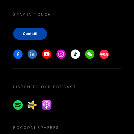
STAY IN TOUCH
Contatti
Stay in touch
Facebook
Linkedin
Youtube
Instagram
Tiktok
Weechat
Xiaohongshu/
LISTEN TO OUR PODCAST
Spotify
Spreaker
Apple podcast
BOCCONI SPHERES