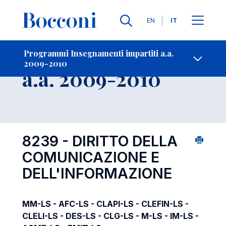
Lingue
EN
IT
Contatti
-
Insegnamento
Programmi Insegnamenti impartiti a.a.
2009-2010
Open s
a.a. 2009-2010
8239 - DIRITTO DELLA
COMUNICAZIONE E
DELL'INFORMAZIONE
MM-LS - AFC-LS - CLAPI-LS - CLEFIN-LS -
CLELI-LS - DES-LS - CLG-LS - M-LS - IM-LS -