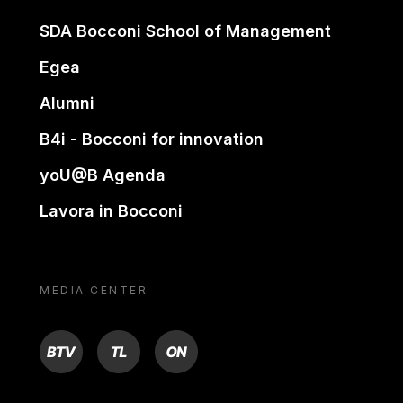
SDA Bocconi School of Management
Egea
Alumni
B4i - Bocconi for innovation
yoU@B Agenda
Lavora in Bocconi
MEDIA CENTER
BTV
TL
ON