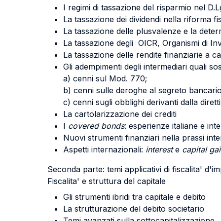
I regimi di tassazione del risparmio nel D.L
La tassazione dei dividendi nella riforma f
La tassazione delle plusvalenze e la deter
La tassazione degli OICR, Organismi di Inv
La tassazione delle rendite finanziarie a c
Gli adempimenti degli intermediari quali so
a) cenni sul Mod. 770;
b) cenni sulle deroghe al segreto bancario
c) cenni sugli obblighi derivanti dalla dire
La cartolarizzazione dei crediti
I
covered bonds
: esperienze italiane e int
Nuovi strumenti finanziari nella prassi inter
Aspetti internazionali:
interest
e
capital ga
Seconda parte: temi applicativi di fiscalita' d'i
Fiscalita' e struttura del capitale
Gli strumenti ibridi tra capitale e debito
La strutturazione del debito societario
Temi avanzati sulla sottocapitalizzazione