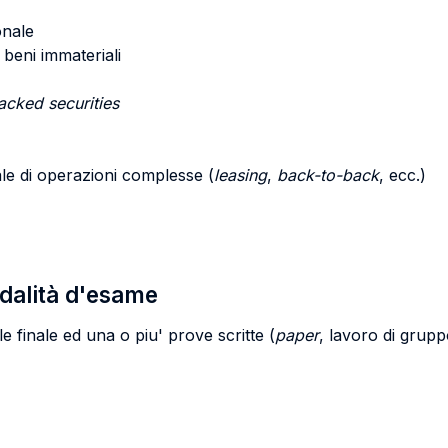
onale
beni immateriali
acked securities
cale di operazioni complesse (
leasing
,
back-to-back
, ecc.)
odalità d'esame
 finale ed una o piu' prove scritte (
paper
, lavoro di gruppo