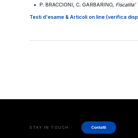
P. BRACCIONI, C. GARBARINO,
Fiscalita'
Testi d'esame & Articoli on line (verifica disp
STAY IN TOUCH
Contatti