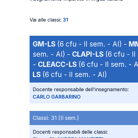
Vai alle classi:
31
GM-LS
(6 cfu - II sem. - AI) -
M
sem. - AI) -
CLAPI-LS
(6 cfu - II
-
CLEACC-LS
(6 cfu - II sem. - A
LS
(6 cfu - II sem. - AI)
Docente responsabile dell'insegnamento:
CARLO GARBARINO
Classi:
31 (II sem.)
Docenti responsabili delle classi: