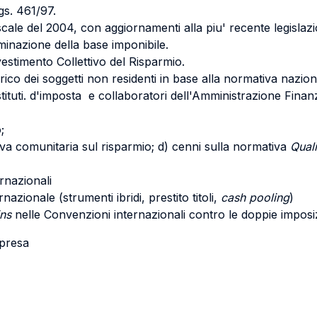
gs. 461/97.
iscale del 2004, con aggiornamenti alla piu' recente legislaz
minazione della base imponibile.
estimento Collettivo del Risparmio.
arico dei soggetti non residenti in base alla normativa nazion
stituti. d'imposta e collaboratori dell'Amministrazione Finanz
;
ttiva comunitaria sul risparmio; d) cenni sulla normativa
Quali
ernazionali
nazionale (strumenti ibridi, prestito titoli,
cash pooling
)
ins
nelle Convenzioni internazionali contro le doppie imposi
mpresa