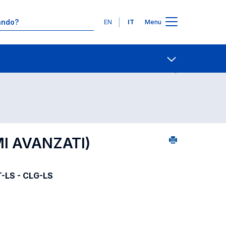
Lingue
EN
IT
Menu
06
Ricerca insegnamenti in ordine alfabetico
Contatti
Open share
MI AVANZATI)
T-LS - CLG-LS