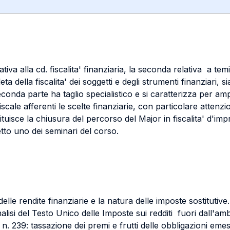
lativa alla cd. fiscalita' finanziaria, la seconda relativa a te
eta della fiscalita' dei soggetti e degli strumenti finanziari, 
conda parte ha taglio specialistico e si caratterizza per ampi
 fiscale afferenti le scelte finanziarie, con particolare atten
tituisce la chiusura del percorso del Major in fiscalita' d'i
to uno dei seminari del corso.
le rendite finanziarie e la natura delle imposte sostitutive.
analisi del Testo Unico delle Imposte sui redditi fuori dall'amb
n. 239: tassazione dei premi e frutti delle obbligazioni emess