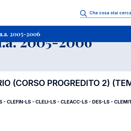
i
Archivio Insegnamenti
Programmi Insegnamenti impartiti a.a. 2005-20
a.a. 2005-2006
.a. 2005-2006
RIO (CORSO PROGREDITO 2) (TE
S - CLEFIN-LS - CLELI-LS - CLEACC-LS - DES-LS - CLEMI