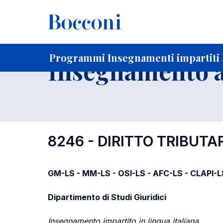
-
Home
Per studenti iscritti
Programmi degli insegnament
Programmi Insegnamenti impartiti 
Insegnamento a
8246 - DIRITTO TRIBUTA
GM-LS - MM-LS - OSI-LS - AFC-LS - CLAPI-L
Dipartimento di Studi Giuridici
Insegnamento impartito in lingua italiana