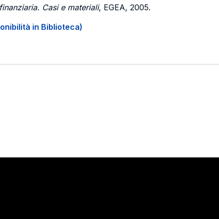
 finanziaria. Casi e materiali
, EGEA, 2005.
onibilità in Biblioteca)
Stay in touch