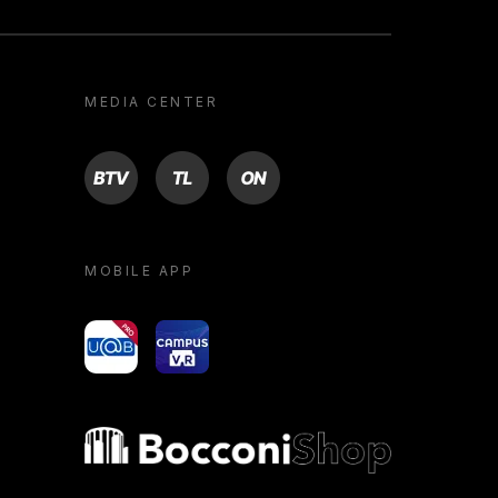
MEDIA CENTER
BTV
TL
ON
MOBILE APP
yoU@B
Campus VR
Bocconi shop