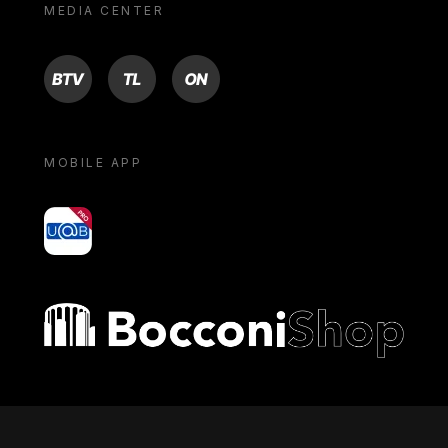
MEDIA CENTER
BTV
TL
ON
MOBILE APP
yoU@B
Bocconi shop