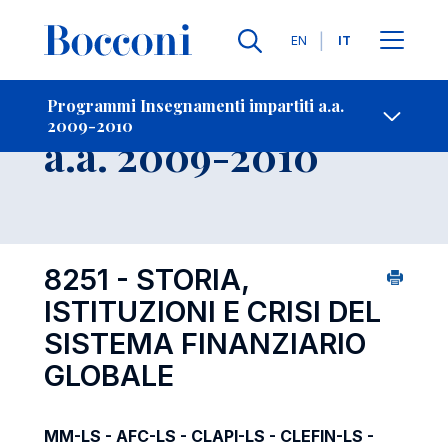
Lingue
EN
IT
Contatti
-
Insegnamento
Programmi Insegnamenti impartiti a.a.
2009-2010
Open s
a.a. 2009-2010
8251 - STORIA,
ISTITUZIONI E CRISI DEL
SISTEMA FINANZIARIO
GLOBALE
MM-LS - AFC-LS - CLAPI-LS - CLEFIN-LS -