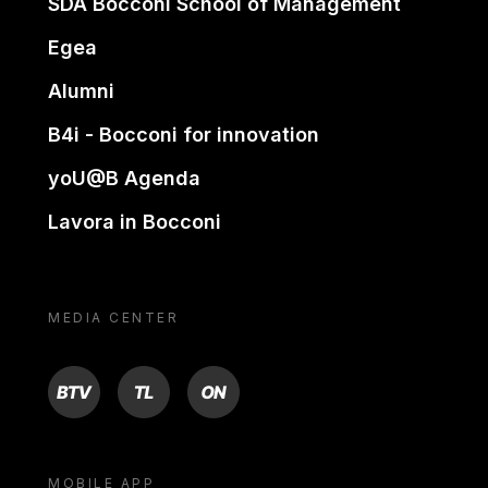
SDA Bocconi School of Management
Egea
Alumni
B4i - Bocconi for innovation
yoU@B Agenda
Lavora in Bocconi
MEDIA CENTER
BTV
TL
ON
MOBILE APP