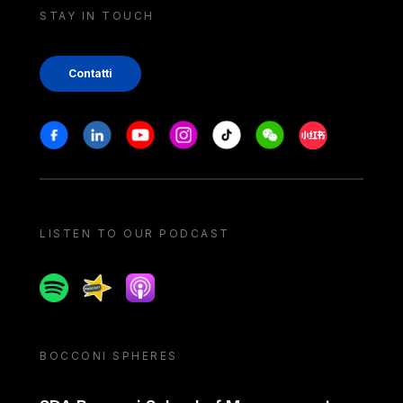
STAY IN TOUCH
Contatti
Stay in touch
Facebook
Linkedin
Youtube
Instagram
Tiktok
Weechat
Xiaohongshu/
LISTEN TO OUR PODCAST
Spotify
Spreaker
Apple podcast
BOCCONI SPHERES