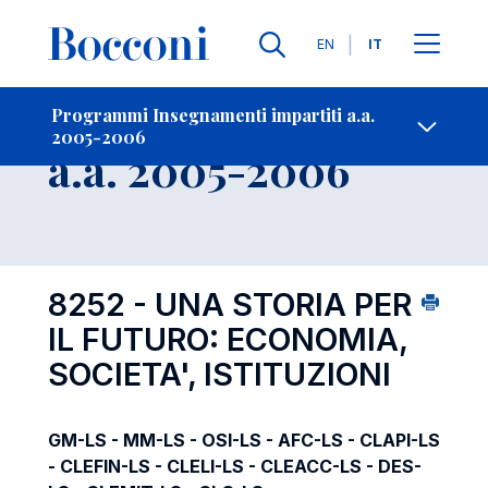
Lingue
EN
IT
Contatti
-
Insegnamento
Programmi Insegnamenti impartiti a.a.
2005-2006
Open s
a.a. 2005-2006
8252 - UNA STORIA PER
IL FUTURO: ECONOMIA,
SOCIETA', ISTITUZIONI
GM-LS - MM-LS - OSI-LS - AFC-LS - CLAPI-LS
- CLEFIN-LS - CLELI-LS - CLEACC-LS - DES-