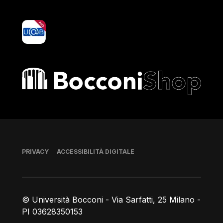
yoU@B
Bocconi shop
Piè di pagina
PRIVACY
ACCESSIBILITÀ DIGITALE
© Università Bocconi - Via Sarfatti, 25 Milano -
PI 03628350153