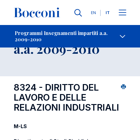
Lingue
EN
IT
Contatti
-
Insegnamento
Programmi Insegnamenti impartiti a.a.
2009-2010
Open s
a.a. 2009-2010
8324 - DIRITTO DEL
LAVORO E DELLE
RELAZIONI INDUSTRIALI
M-LS