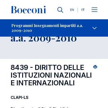
Lingue
EN
IT
Contatti
-
Insegnamento
Programmi Insegnamenti impartiti a.a.
2009-2010
Open s
a.a. 2009-2010
8439 - DIRITTO DELLE
ISTITUZIONI NAZIONALI
E INTERNAZIONALI
CLAPI-LS