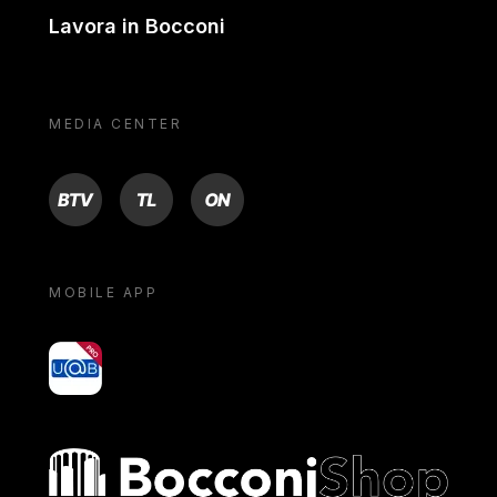
Lavora in Bocconi
MEDIA CENTER
BTV
TL
ON
MOBILE APP
yoU@B
Bocconi shop