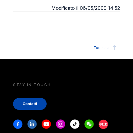
Modificato il 06/05/2009 14:52
Torna su
STAY IN TOUCH
Contatti
Stay in touch
Facebook
Linkedin
Youtube
Instagram
Tiktok
Weechat
Xiaohongshu/