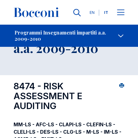
Lingue
EN
IT
Contatti
-
Insegnamento
Programmi Insegnamenti impartiti a.a.
2009-2010
Open s
a.a. 2009-2010
8474 - RISK
ASSESSMENT E
AUDITING
MM-LS - AFC-LS - CLAPI-LS - CLEFIN-LS -
CLELI-LS - DES-LS - CLG-LS - M-LS - IM-LS -