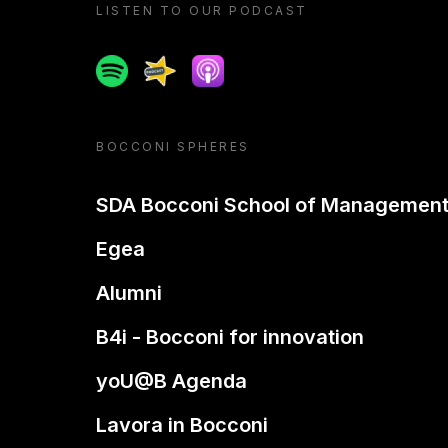
LISTEN TO OUR PODCAST
Spotify
Spreaker
Apple podcast
BOCCONI SPHERES
SDA Bocconi School of Managemen
Egea
Alumni
B4i - Bocconi for innovation
yoU@B Agenda
Lavora in Bocconi