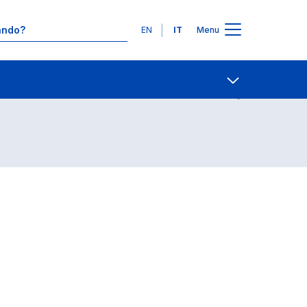
Lingue
EN
IT
Menu
a Magistrale
Contatti
Open share