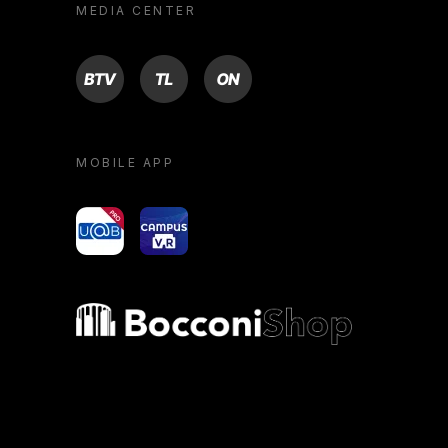
MEDIA CENTER
BTV
TL
ON
MOBILE APP
yoU@B
Campus VR
Bocconi shop