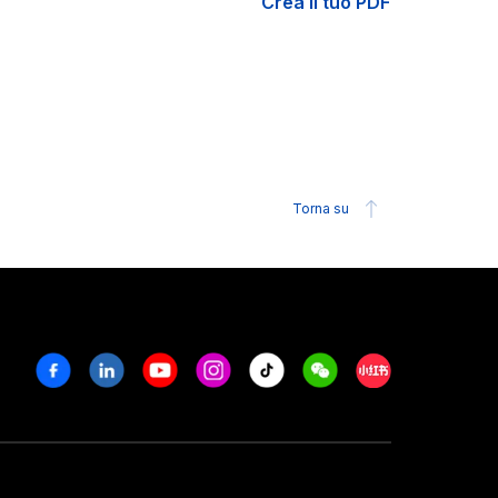
Crea il tuo PDF
Torna su
Facebook
Linkedin
Youtube
Instagram
Tiktok
Weechat
Xiaohongshu/R