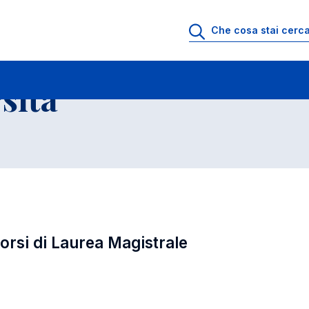
ll'Universita' a.a. 2009-2010
Corsi di Laurea Specialistica e Corsi di Laure
sita'
Corsi di Laurea Magistrale