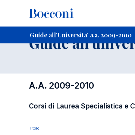
-
Home
Per studenti iscritti
Guide all'Universita'
Guide a
Guide all'Universita' a.a. 2009-2010
Guide all'univer
A.A. 2009-2010
Corsi di Laurea Specialistica e 
Titolo