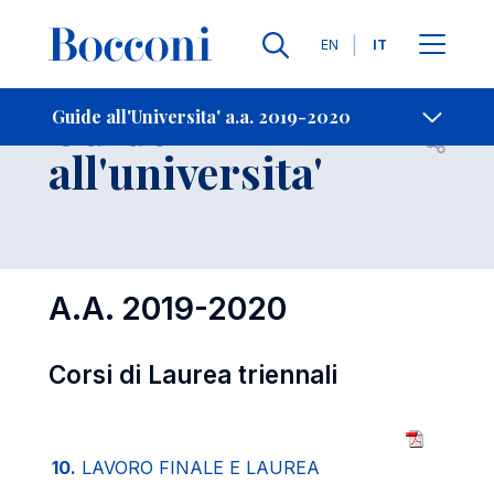
Lingue
EN
IT
Contatti
-
Guide
Guide all'Universita' a.a. 2019-2020
Open s
all'universita'
A.A. 2019-2020
Corsi di Laurea triennali
10.
LAVORO FINALE E LAUREA