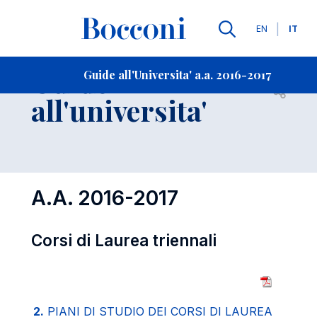
Lingue
EN
IT
Contatti
-
Guide
Guide all'Universita' a.a. 2016-2017
Open s
all'universita'
A.A. 2016-2017
Corsi di Laurea triennali
2.
PIANI DI STUDIO DEI CORSI DI LAUREA