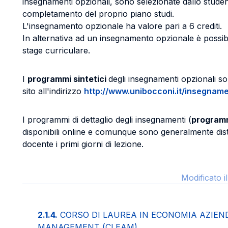
insegnamenti opzionali, sono selezionate dallo studen
completamento del proprio piano studi.
L'insegnamento opzionale ha valore pari a 6 crediti.
In alternativa ad un insegnamento opzionale è possib
stage curriculare.
I
programmi sintetici
degli insegnamenti opzionali son
sito all'indirizzo
http://www.unibocconi.it/insegname
I programmi di dettaglio degli insegnamenti (
programm
disponibili online e comunque sono generalmente distri
docente i primi giorni di lezione.
Modificato 
2.1.4.
CORSO DI LAUREA IN ECONOMIA AZIEN
MANAGEMENT (CLEAM)