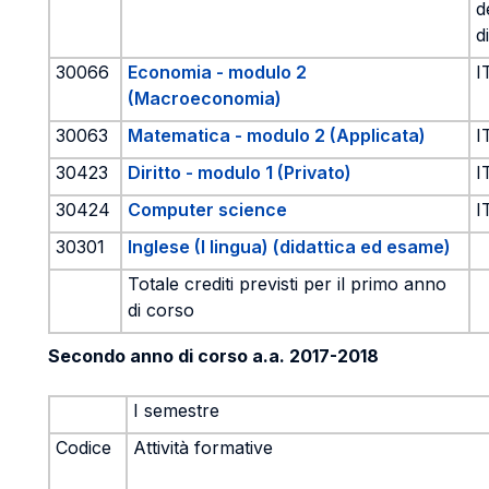
d
d
30066
Economia - modulo 2
I
(Macroeconomia)
30063
Matematica - modulo 2 (Applicata)
I
30423
Diritto - modulo 1 (Privato)
I
30424
Computer science
I
30301
Inglese (I lingua) (didattica ed esame)
Totale crediti previsti per il primo anno
di corso
Secondo anno di corso a.a. 2017-2018
I semestre
Codice
Attività formative