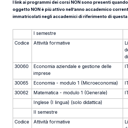
I link ai programmi dei corsi NON sono presenti quando 
oggetto NON è più attivo nell’anno accademico corrente
immatricolati negli accademici di riferimento di questa
I semestre
Codice
Attività formative
L
d
d
30060
Economia aziendale e gestione delle
I
imprese
30065
Economia - modulo 1 (Microeconomia)
I
30062
Matematica - modulo 1 (Generale)
I
Inglese (I lingua) (solo didattica)
II semestre
Codice
Attività formative
L