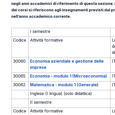
negli anni accademici di riferimento di questa sezione. 
dei corsi si riferiscono agli insegnamenti previsti dal p
nell’anno accademico corrente.
I semestre
Codice
Attività formative
L
d
d
30060
Economia aziendale e gestione delle
I
imprese
30065
Economia - modulo 1 (Microeconomia)
I
30062
Matematica - modulo 1 (Generale)
I
Inglese (I lingua) (solo didattica)
II semestre
Codice
Attività formative
L