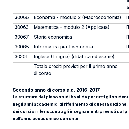
d
d
30066
Economia - modulo 2 (Macroeconomia)
I
30063
Matematica - modulo 2 (Applicata)
I
30067
Storia economica
I
30068
Informatica per l'economia
I
30301
Inglese (I lingua) (didattica ed esame)
Totale crediti previsti per il primo anno
di corso
Secondo anno di corso a.a. 2016-2017
La struttura del piano studi è valida per tutti gli studen
negli anni accademici di riferimento di questa sezione. 
dei corsi si riferiscono agli insegnamenti previsti dal p
nell’anno accademico corrente.