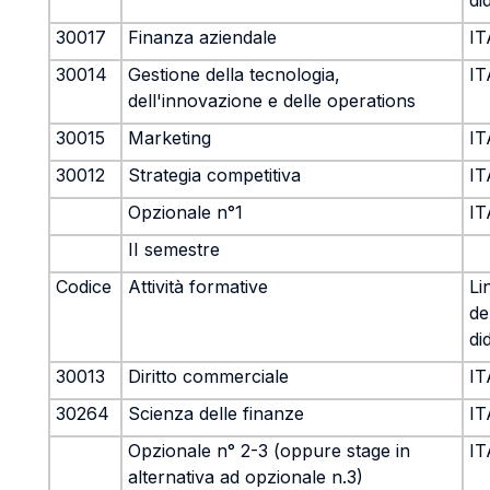
di
30017
Finanza aziendale
IT
30014
Gestione della tecnologia,
IT
dell'innovazione e delle operations
30015
Marketing
IT
30012
Strategia competitiva
IT
Opzionale n°1
IT
II semestre
Codice
Attività formative
Li
de
di
30013
Diritto commerciale
IT
30264
Scienza delle finanze
IT
Opzionale n° 2-3 (oppure stage in
IT
alternativa ad opzionale n.3)