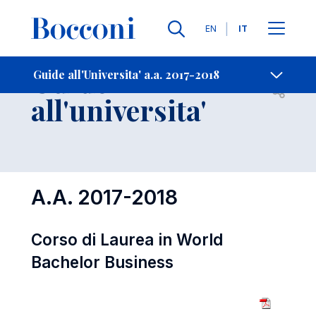
Lingue
EN
IT
Contatti
-
Guide
Guide all'Universita' a.a. 2017-2018
Open s
all'universita'
A.A. 2017-2018
Corso di Laurea in World
Bachelor Business