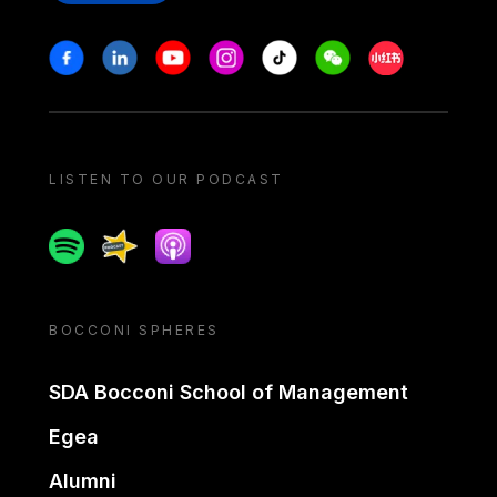
Stay in touch
Facebook
Linkedin
Youtube
Instagram
Tiktok
Weechat
Xiaohongshu/
LISTEN TO OUR PODCAST
Spotify
Spreaker
Apple podcast
BOCCONI SPHERES
SDA Bocconi School of Management
Egea
Alumni