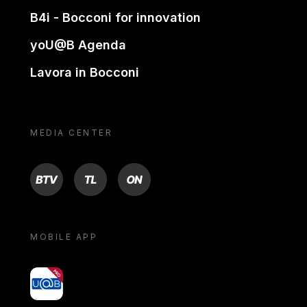
B4i - Bocconi for innovation
yoU@B Agenda
Lavora in Bocconi
MEDIA CENTER
BTV
TL
ON
MOBILE APP
yoU@B