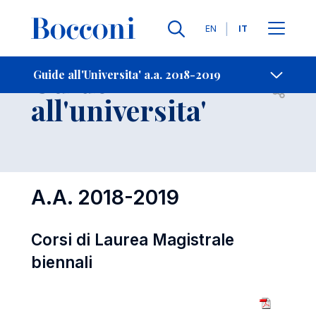
Lingue
EN
IT
Contatti
-
Guide
Guide all'Universita' a.a. 2018-2019
Open s
all'universita'
A.A. 2018-2019
Corsi di Laurea Magistrale
biennali