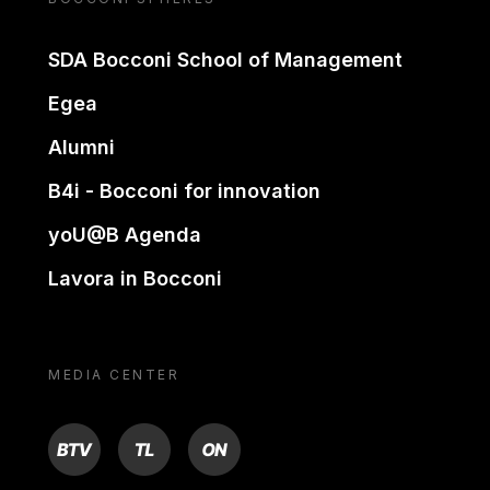
SDA Bocconi School of Management
Egea
Alumni
B4i - Bocconi for innovation
yoU@B Agenda
Lavora in Bocconi
MEDIA CENTER
BTV
TL
ON