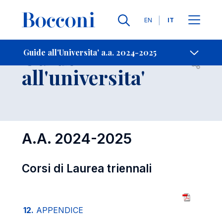
Lingue
EN
IT
Contatti
-
Guide
Guide all'Universita' a.a. 2024-2025
Open s
all'universita'
A.A. 2024-2025
Corsi di Laurea triennali
12.
APPENDICE