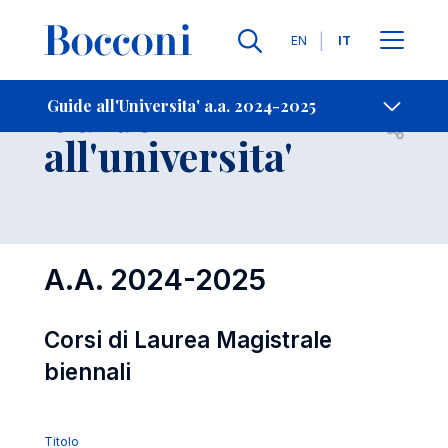
Lingue
EN
IT
Contatti
-
Guide
Guide all'Universita' a.a. 2024-2025
Open s
all'universita'
A.A. 2024-2025
Corsi di Laurea Magistrale
biennali
Titolo