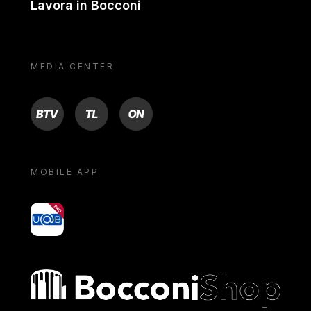
Lavora in Bocconi
MEDIA CENTER
BTV
TL
ON
MOBILE APP
yoU@B
Bocconi shop