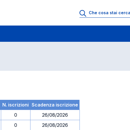
 di profitto
Esami in ordine di codice
N. iscrizioni
Scadenza iscrizione
0
26/08/2026
0
26/08/2026