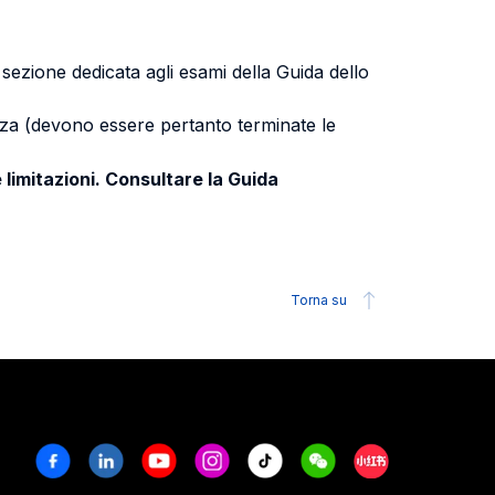
a sezione dedicata agli esami della Guida dello
uenza (devono essere pertanto terminate le
 limitazioni. Consultare la Guida
Torna su
Facebook
Linkedin
Youtube
Instagram
Tiktok
Weechat
Xiaohongshu/R