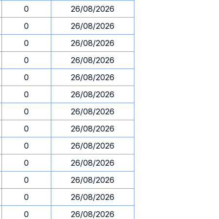
0
26/08/2026
0
26/08/2026
0
26/08/2026
0
26/08/2026
0
26/08/2026
0
26/08/2026
0
26/08/2026
0
26/08/2026
0
26/08/2026
0
26/08/2026
0
26/08/2026
0
26/08/2026
0
26/08/2026