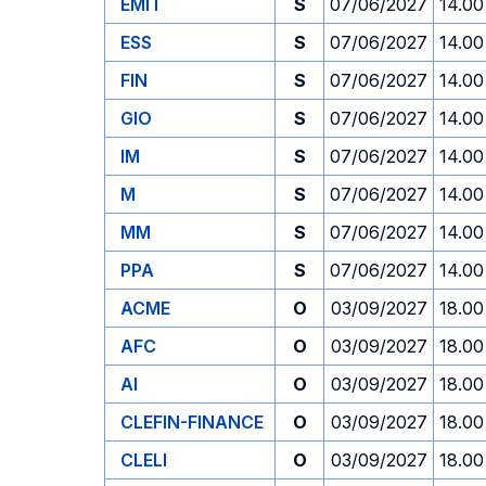
EMIT
S
07/06/2027
14.00
ESS
S
07/06/2027
14.00
FIN
S
07/06/2027
14.00
GIO
S
07/06/2027
14.00
IM
S
07/06/2027
14.00
M
S
07/06/2027
14.00
MM
S
07/06/2027
14.00
PPA
S
07/06/2027
14.00
ACME
O
03/09/2027
18.00
AFC
O
03/09/2027
18.00
AI
O
03/09/2027
18.00
CLEFIN-FINANCE
O
03/09/2027
18.00
CLELI
O
03/09/2027
18.00