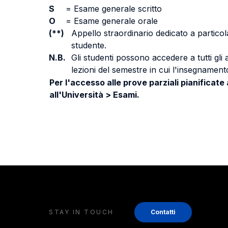
S
=
Esame generale scritto
O
=
Esame generale orale
(**)
Appello straordinario dedicato a particola
studente.
N.B.
Gli studenti possono accedere a tutti gli
lezioni del semestre in cui l'insegnamento
Per l'accesso alle prove parziali pianificate
all'Università > Esami.
STAY IN TOUCH
Contatti