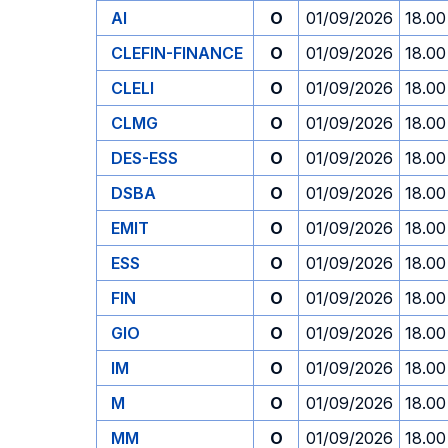
AI
O
01/09/2026
18.00
CLEFIN-FINANCE
O
01/09/2026
18.00
CLELI
O
01/09/2026
18.00
CLMG
O
01/09/2026
18.00
DES-ESS
O
01/09/2026
18.00
DSBA
O
01/09/2026
18.00
EMIT
O
01/09/2026
18.00
ESS
O
01/09/2026
18.00
FIN
O
01/09/2026
18.00
GIO
O
01/09/2026
18.00
IM
O
01/09/2026
18.00
M
O
01/09/2026
18.00
MM
O
01/09/2026
18.00