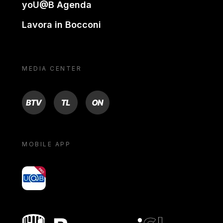
yoU@B Agenda
Lavora in Bocconi
MEDIA CENTER
BTV
TL
ON
MOBILE APP
yoU@B
Bocconi shop