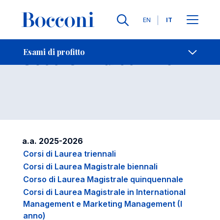
Lingue
EN
IT
Contatti
-
Sessioni d'esame
Esami di profitto
Open s
a.a. 2025-2026
Corsi di Laurea triennali
Corsi di Laurea Magistrale biennali
Corso di Laurea Magistrale quinquennale
Corsi di Laurea Magistrale in International
Management e Marketing Management (I
anno)