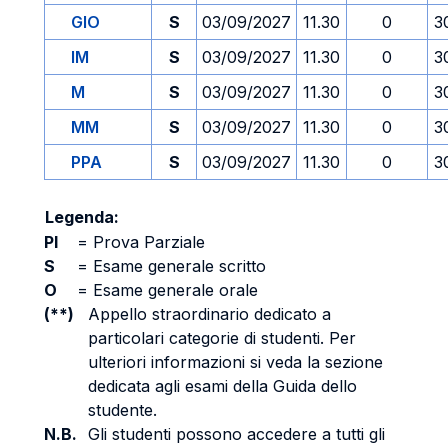
GIO
S
03/09/2027
11.30
0
3
IM
S
03/09/2027
11.30
0
3
M
S
03/09/2027
11.30
0
3
MM
S
03/09/2027
11.30
0
3
PPA
S
03/09/2027
11.30
0
3
Legenda:
PI
=
Prova Parziale
S
=
Esame generale scritto
O
=
Esame generale orale
(**)
Appello straordinario dedicato a
particolari categorie di studenti. Per
ulteriori informazioni si veda la sezione
dedicata agli esami della Guida dello
studente.
N.B.
Gli studenti possono accedere a tutti gli