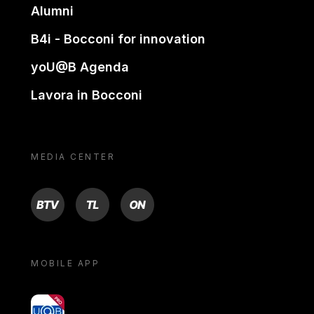
Alumni
B4i - Bocconi for innovation
yoU@B Agenda
Lavora in Bocconi
MEDIA CENTER
BTV
TL
ON
MOBILE APP
yoU@B