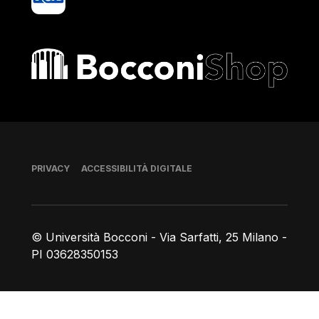
Bocconi shop
Piè di pagina
PRIVACY
ACCESSIBILITÀ DIGITALE
© Università Bocconi - Via Sarfatti, 25 Milano -
PI 03628350153