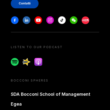
Contatti
Stay in touch
Facebook
Linkedin
Youtube
Instagram
Tiktok
Weechat
Xiaohongshu/
LISTEN TO OUR PODCAST
Spotify
Spreaker
Apple podcast
BOCCONI SPHERES
SDA Bocconi School of Management
Egea