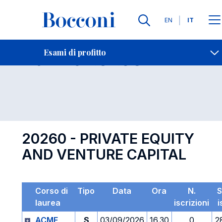
Lingue
EN
IT
Contatti
-
Esame 20260
Esami di profitto
Open s
20260 - PRIVATE EQUITY
AND VENTURE CAPITAL
Corso di
Tipo
Data
Ora
N.
S
laurea
iscrizioni
i
ACME
S
03/09/2026
16.30
0
2