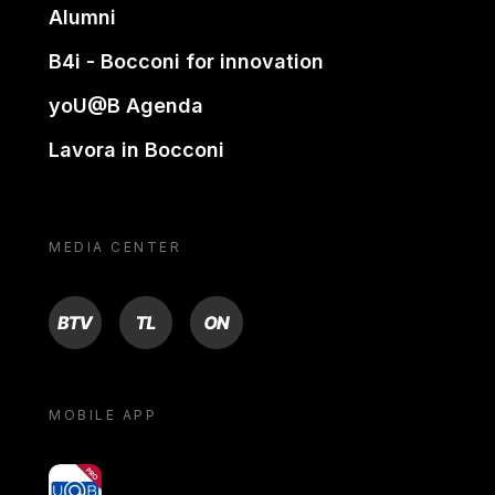
Alumni
B4i - Bocconi for innovation
yoU@B Agenda
Lavora in Bocconi
MEDIA CENTER
BTV
TL
ON
MOBILE APP
yoU@B