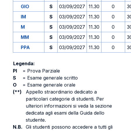
GIO
S
03/09/2027
11.30
0
3
IM
S
03/09/2027
11.30
0
3
M
S
03/09/2027
11.30
0
3
MM
S
03/09/2027
11.30
0
3
PPA
S
03/09/2027
11.30
0
3
Legenda:
PI
=
Prova Parziale
S
=
Esame generale scritto
O
=
Esame generale orale
(**)
Appello straordinario dedicato a
particolari categorie di studenti. Per
ulteriori informazioni si veda la sezione
dedicata agli esami della Guida dello
studente.
N.B.
Gli studenti possono accedere a tutti gli