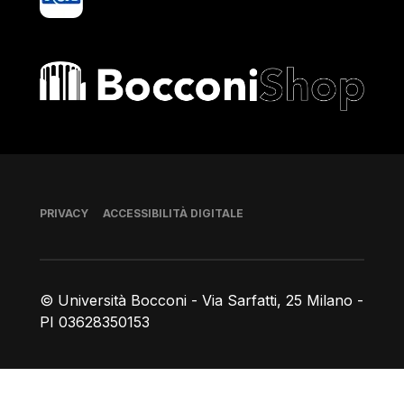
Bocconi shop
Piè di pagina
PRIVACY
ACCESSIBILITÀ DIGITALE
© Università Bocconi - Via Sarfatti, 25 Milano -
PI 03628350153