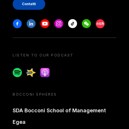
Contatti
Stay in touch
Facebook
Linkedin
Youtube
Instagram
Tiktok
Weechat
Xiaohongshu/
LISTEN TO OUR PODCAST
Spotify
Spreaker
Apple podcast
BOCCONI SPHERES
SDA Bocconi School of Management
Egea