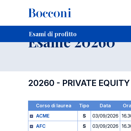
-
Home
Per studenti iscritti
Orari, Aule e Calendari
Esami
Esami di profitto
Esame 20260
20260 - PRIVATE EQUIT
Corso di laurea
Tipo
Data
Or
ACME
S
03/09/2026
16.3
AFC
S
03/09/2026
16.3