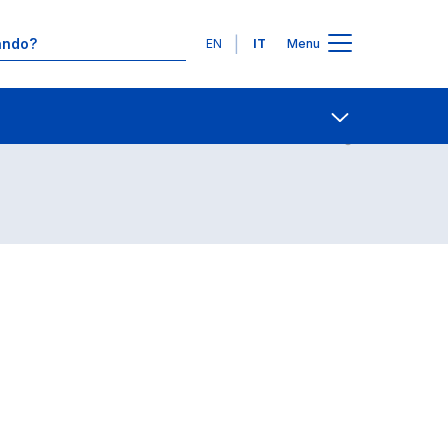
Lingue
EN
IT
Menu
Contatti
Open share