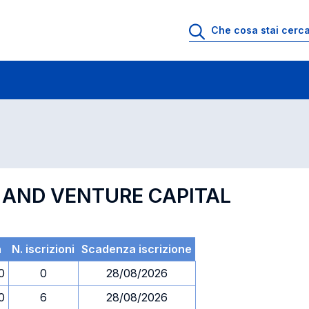
 di profitto
Esami in ordine di codice
Y AND VENTURE CAPITAL
a
N. iscrizioni
Scadenza iscrizione
0
0
28/08/2026
0
6
28/08/2026