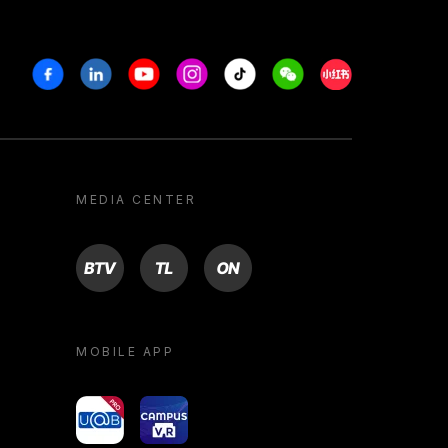
Facebook
Linkedin
Youtube
Instagram
Tiktok
Weechat
Xiaohongshu/R
MEDIA CENTER
BTV
TL
ON
MOBILE APP
yoU@B
Campus VR