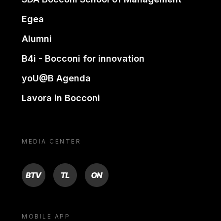
Egea
Alumni
B4i - Bocconi for innovation
yoU@B Agenda
Lavora in Bocconi
MEDIA CENTER
BTV
TL
ON
MOBILE APP