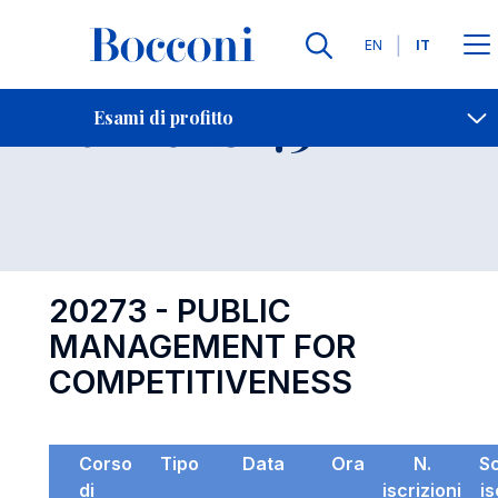
Lingue
EN
IT
Contatti
-
Esame 20273
Esami di profitto
Open s
20273 - PUBLIC
MANAGEMENT FOR
COMPETITIVENESS
Corso
Tipo
Data
Ora
N.
S
di
iscrizioni
is