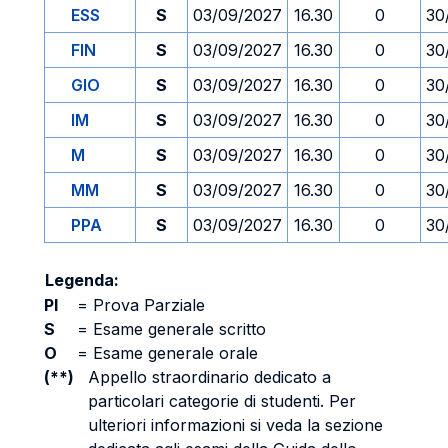
ESS
S
03/09/2027
16.30
0
30
FIN
S
03/09/2027
16.30
0
30
GIO
S
03/09/2027
16.30
0
30
IM
S
03/09/2027
16.30
0
30
M
S
03/09/2027
16.30
0
30
MM
S
03/09/2027
16.30
0
30
PPA
S
03/09/2027
16.30
0
30
Legenda:
PI
=
Prova Parziale
S
=
Esame generale scritto
O
=
Esame generale orale
(**)
Appello straordinario dedicato a
particolari categorie di studenti. Per
ulteriori informazioni si veda la sezione