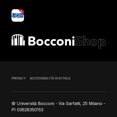
yoU@B
Bocconi shop
Piè di pagina
PRIVACY
ACCESSIBILITÀ DIGITALE
© Università Bocconi - Via Sarfatti, 25 Milano -
PI 03628350153