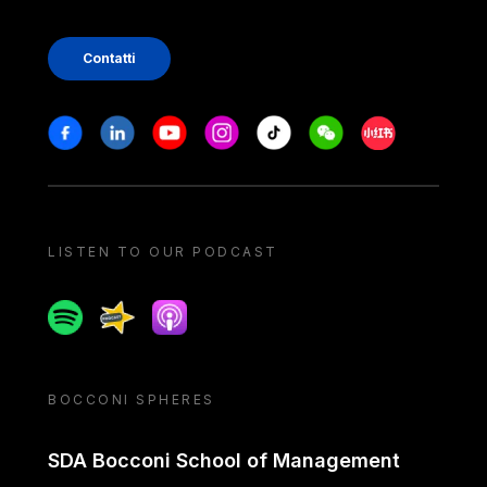
Contatti
Stay in touch
Facebook
Linkedin
Youtube
Instagram
Tiktok
Weechat
Xiaohongshu/
LISTEN TO OUR PODCAST
Spotify
Spreaker
Apple podcast
BOCCONI SPHERES
SDA Bocconi School of Management