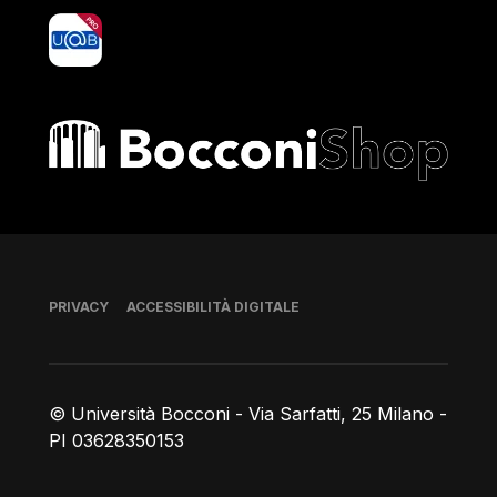
yoU@B
Bocconi shop
Piè di pagina
PRIVACY
ACCESSIBILITÀ DIGITALE
© Università Bocconi - Via Sarfatti, 25 Milano -
PI 03628350153