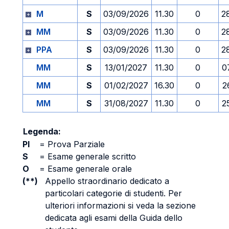
M
S
03/09/2026
11.30
0
2
MM
S
03/09/2026
11.30
0
2
PPA
S
03/09/2026
11.30
0
2
MM
S
13/01/2027
11.30
0
0
MM
S
01/02/2027
16.30
0
2
MM
S
31/08/2027
11.30
0
2
Legenda:
PI
=
Prova Parziale
S
=
Esame generale scritto
O
=
Esame generale orale
(**)
Appello straordinario dedicato a
particolari categorie di studenti. Per
ulteriori informazioni si veda la sezione
dedicata agli esami della Guida dello