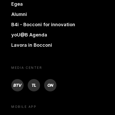
Egea
Alumni
B4i - Bocconi for innovation
yoU@B Agenda
Lavora in Bocconi
MEDIA CENTER
BTV
TL
ON
MOBILE APP