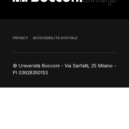
Piè di pagina
PRIVACY
ACCESSIBILITÀ DIGITALE
© Università Bocconi - Via Sarfatti, 25 Milano -
PI 03628350153