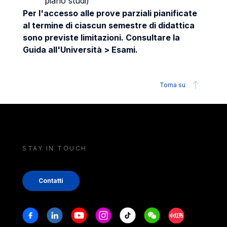
piano studi)
Per l'accesso alle prove parziali pianificate
al termine di ciascun semestre di didattica
sono previste limitazioni. Consultare la
Guida all'Università > Esami.
Torna su
STAY IN TOUCH
Contatti
Stay in touch
Facebook
Linkedin
Youtube
Instagram
Tiktok
Weechat
Xiaohongshu/