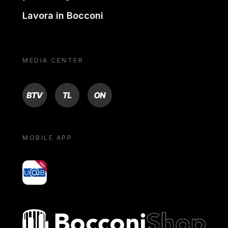
Lavora in Bocconi
MEDIA CENTER
BTV
TL
ON
MOBILE APP
yoU@B
Bocconi shop