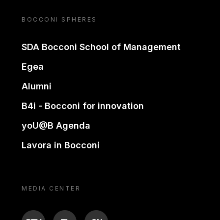
BOCCONI SPHERES
SDA Bocconi School of Management
Egea
Alumni
B4i - Bocconi for innovation
yoU@B Agenda
Lavora in Bocconi
MEDIA CENTER
BTV
TL
ON