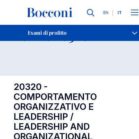
Lingue
EN
IT
Contatti
-
Esame 20320
Esami di profitto
Open s
20320 -
COMPORTAMENTO
ORGANIZZATIVO E
LEADERSHIP /
LEADERSHIP AND
ORGANIZATIONAL