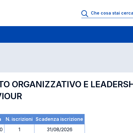
 di profitto
Esami in ordine di codice
O ORGANIZZATIVO E LEADERSHI
VIOUR
a
N. iscrizioni
Scadenza iscrizione
30
1
31/08/2026