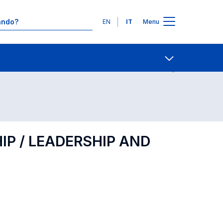
Lingue
EN
IT
Menu
Contatti
Open share
P / LEADERSHIP AND