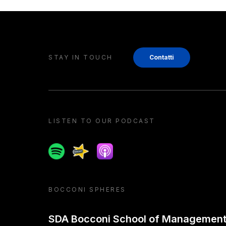
STAY IN TOUCH
Contatti
LISTEN TO OUR PODCAST
Spotify
Spreaker
Apple podcast
BOCCONI SPHERES
SDA Bocconi School of Managemen