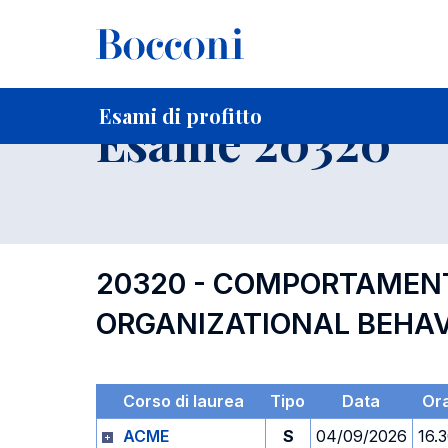
-
Home
Per studenti iscritti
Orari, Aule e Calendari
Esami
Esami di profitto
Esame 20320
20320 - COMPORTAMENT
ORGANIZATIONAL BEHA
Corso di laurea
Tipo
Data
Or
ACME
S
04/09/2026
16.