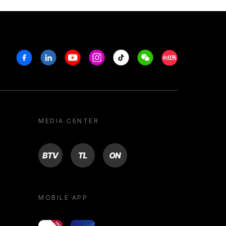
Facebook
Linkedin
Youtube
Instagram
Tiktok
Weechat
Xiaohongshu/R
MEDIA CENTER
BTV
TL
ON
MOBILE APP
yoU@B
Campus VR