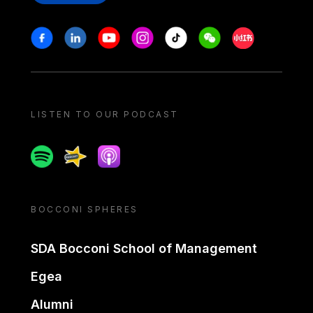
Stay in touch
Facebook
Linkedin
Youtube
Instagram
Tiktok
Weechat
Xiaohongshu/
LISTEN TO OUR PODCAST
Spotify
Spreaker
Apple podcast
BOCCONI SPHERES
SDA Bocconi School of Management
Egea
Alumni