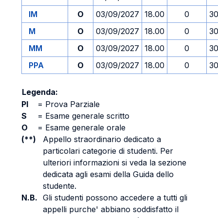
IM
O
03/09/2027
18.00
0
30
M
O
03/09/2027
18.00
0
30
MM
O
03/09/2027
18.00
0
30
PPA
O
03/09/2027
18.00
0
30
Legenda:
PI
=
Prova Parziale
S
=
Esame generale scritto
O
=
Esame generale orale
(**)
Appello straordinario dedicato a
particolari categorie di studenti. Per
ulteriori informazioni si veda la sezione
dedicata agli esami della Guida dello
studente.
N.B.
Gli studenti possono accedere a tutti gli
appelli purche' abbiano soddisfatto il