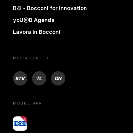
B4i - Bocconi for innovation
yoU@B Agenda
Lavora in Bocconi
MEDIA CENTER
BTV
TL
ON
MOBILE APP
yoU@B