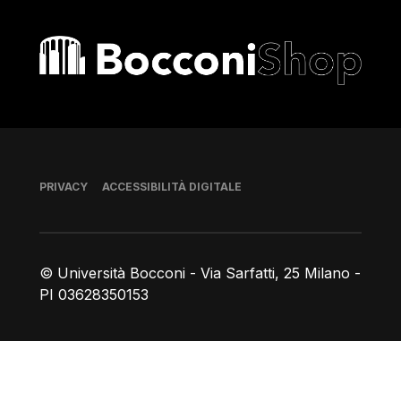
Bocconi shop
Piè di pagina
PRIVACY
ACCESSIBILITÀ DIGITALE
© Università Bocconi - Via Sarfatti, 25 Milano -
PI 03628350153