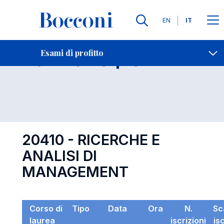
Lingue
EN
IT
Contatti
-
Esame 20410
Esami di profitto
Open s
20410 - RICERCHE E
ANALISI DI
MANAGEMENT
Corso di
Tipo
Data
Ora
N.
Sc
laurea
iscrizioni
is