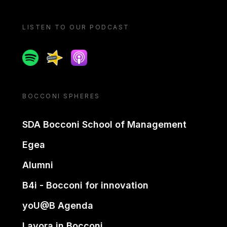
LISTEN TO OUR PODCAST
Spotify
Spreaker
Apple podcast
BOCCONI SPHERES
SDA Bocconi School of Management
Egea
Alumni
B4i - Bocconi for innovation
yoU@B Agenda
Lavora in Bocconi