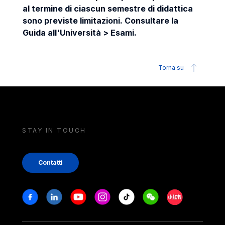
al termine di ciascun semestre di didattica
sono previste limitazioni. Consultare la
Guida all'Università > Esami.
Torna su
STAY IN TOUCH
Contatti
Stay in touch
Facebook
Linkedin
Youtube
Instagram
Tiktok
Weechat
Xiaohongshu/