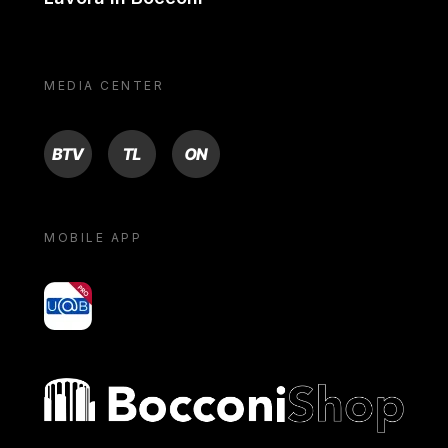
MEDIA CENTER
BTV
TL
ON
MOBILE APP
yoU@B
Bocconi shop