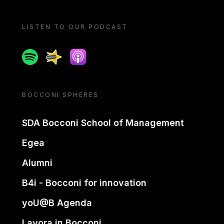
LISTEN TO OUR PODCAST
Spotify
Spreaker
Apple podcast
BOCCONI SPHERES
SDA Bocconi School of Management
Egea
Alumni
B4i - Bocconi for innovation
yoU@B Agenda
Lavora in Bocconi