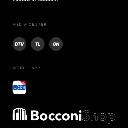
MEDIA CENTER
BTV
TL
ON
MOBILE APP
yoU@B
Bocconi shop