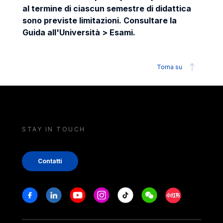
al termine di ciascun semestre di didattica
sono previste limitazioni. Consultare la
Guida all'Università > Esami.
Torna su
STAY IN TOUCH
Contatti
Stay in touch
Facebook
Linkedin
Youtube
Instagram
Tiktok
Weechat
Xiaohongshu/