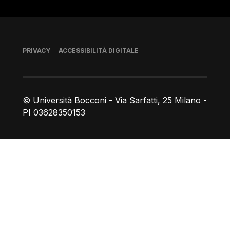
Piè di pagina
PRIVACY
ACCESSIBILITÀ DIGITALE
© Università Bocconi - Via Sarfatti, 25 Milano -
PI 03628350153