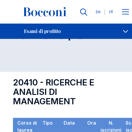
Lingue
EN
IT
Contatti
-
Esame 20410
Esami di profitto
Open s
20410 - RICERCHE E
ANALISI DI
MANAGEMENT
Corso di
Tipo
Data
Ora
N.
Sc
laurea
iscrizioni
is