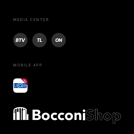
MEDIA CENTER
BTV
TL
ON
MOBILE APP
yoU@B
Bocconi shop