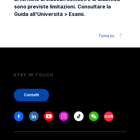
sono previste limitazioni. Consultare la
Guida all'Università > Esami.
Torna su
STAY IN TOUCH
Contatti
Stay in touch
Facebook
Linkedin
Youtube
Instagram
Tiktok
Weechat
Xiaohongshu/