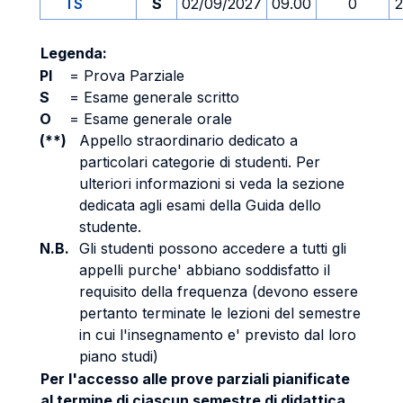
TS
S
02/09/2027
09.00
0
2
Legenda:
PI
=
Prova Parziale
S
=
Esame generale scritto
O
=
Esame generale orale
(**)
Appello straordinario dedicato a
particolari categorie di studenti. Per
ulteriori informazioni si veda la sezione
dedicata agli esami della Guida dello
studente.
N.B.
Gli studenti possono accedere a tutti gli
appelli purche' abbiano soddisfatto il
requisito della frequenza (devono essere
pertanto terminate le lezioni del semestre
in cui l'insegnamento e' previsto dal loro
piano studi)
Per l'accesso alle prove parziali pianificate
al termine di ciascun semestre di didattica