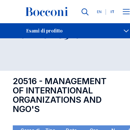
Lingue
EN
IT
Contatti
-
Esame 20516
Esami di profitto
Open s
20516 - MANAGEMENT
OF INTERNATIONAL
ORGANIZATIONS AND
NGO'S