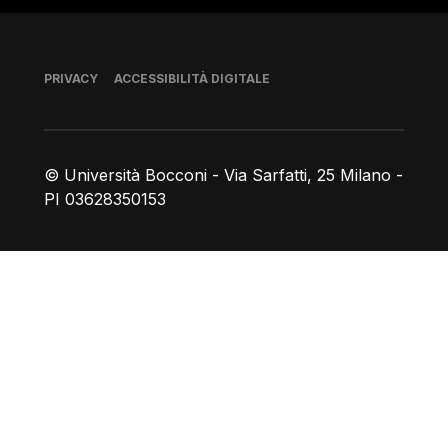
Piè di pagina
PRIVACY
ACCESSIBILITÀ DIGITALE
© Università Bocconi - Via Sarfatti, 25 Milano -
PI 03628350153