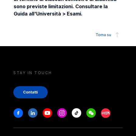
sono previste limitazioni. Consultare la
Guida all'Università > Esami.
Torna su
STAY IN TOUCH
Contatti
Stay in touch
Facebook
Linkedin
Youtube
Instagram
Tiktok
Weechat
Xiaohongshu/