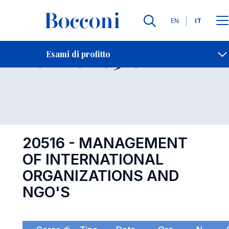
Lingue
EN
IT
Contatti
-
Esame 20516
Esami di profitto
Open s
20516 - MANAGEMENT
OF INTERNATIONAL
ORGANIZATIONS AND
NGO'S