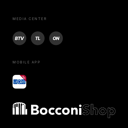
MEDIA CENTER
BTV
TL
ON
MOBILE APP
yoU@B
Bocconi shop