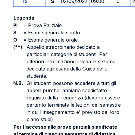
TS
S
02/09/2027
09.00
0
2
Legenda:
PI
=
Prova Parziale
S
=
Esame generale scritto
O
=
Esame generale orale
(**)
Appello straordinario dedicato a
particolari categorie di studenti. Per
ulteriori informazioni si veda la sezione
dedicata agli esami della Guida dello
studente.
N.B.
Gli studenti possono accedere a tutti gli
appelli purche' abbiano soddisfatto il
requisito della frequenza (devono essere
pertanto terminate le lezioni del semestre
in cui l'insegnamento e' previsto dal loro
piano studi)
Per l'accesso alle prove parziali pianificate
al termine di ciascun semestre di didattica