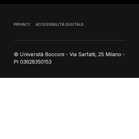
Piè di pagina
PRIVACY
ACCESSIBILITÀ DIGITALE
© Università Bocconi - Via Sarfatti, 25 Milano -
PI 03628350153