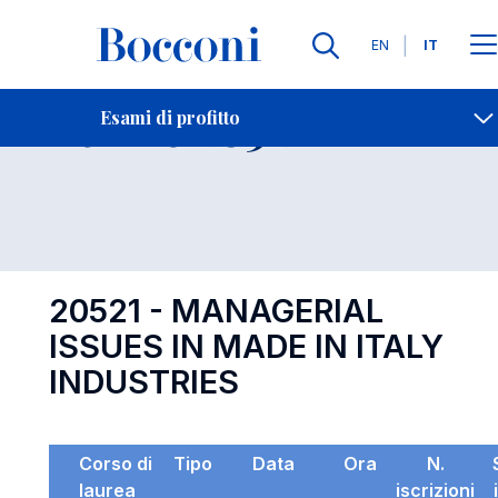
Lingue
EN
IT
Contatti
-
Esame 20521
Esami di profitto
Open s
20521 - MANAGERIAL
ISSUES IN MADE IN ITALY
INDUSTRIES
Corso di
Tipo
Data
Ora
N.
laurea
iscrizioni