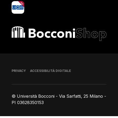
yoU@B
Bocconi shop
Piè di pagina
PRIVACY
ACCESSIBILITÀ DIGITALE
© Università Bocconi - Via Sarfatti, 25 Milano -
PI 03628350153