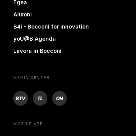
Egea
Alumni
B4i - Bocconi for innovation
yoU@B Agenda
Lavora in Bocconi
MEDIA CENTER
BTV
TL
ON
MOBILE APP