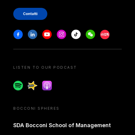
Contatti
Stay in touch
Facebook
Linkedin
Youtube
Instagram
Tiktok
Weechat
Xiaohongshu/
LISTEN TO OUR PODCAST
Spotify
Spreaker
Apple podcast
BOCCONI SPHERES
SDA Bocconi School of Management