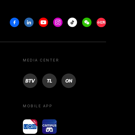
Facebook
Linkedin
Youtube
Instagram
Tiktok
Weechat
Xiaohongshu/R
MEDIA CENTER
BTV
TL
ON
MOBILE APP
yoU@B
Campus VR