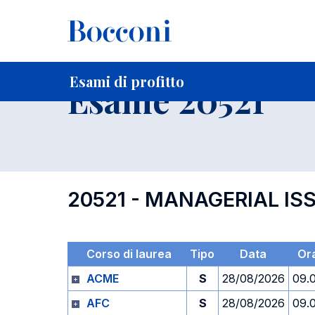
-
Home
Per studenti iscritti
Orari, Aule e Calendari
Esami
Esami di profitto
Esame 20521
20521 - MANAGERIAL ISS
Corso di laurea
Tipo
Data
Or
ACME
S
28/08/2026
09.
AFC
S
28/08/2026
09.