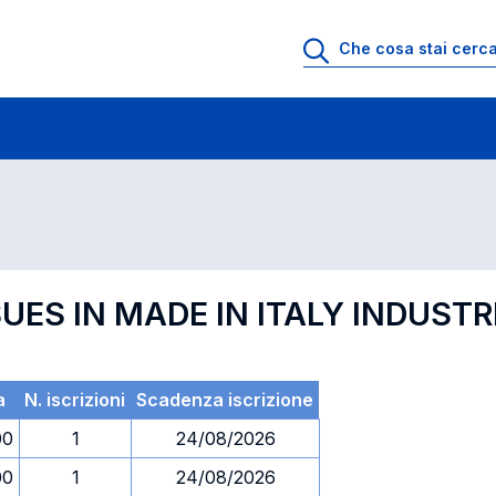
 di profitto
Esami in ordine di codice
UES IN MADE IN ITALY INDUSTR
a
N. iscrizioni
Scadenza iscrizione
00
1
24/08/2026
00
1
24/08/2026