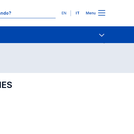
Lingue
EN
IT
Menu
Contatti
Open share
IES